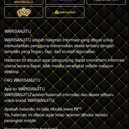
WARISANJITU
WARISANJITU adalah halaman informasi yang dibuat untuk
memudahkan pengguna menemukan akses terbaru dengan
tampilan yang ringan, rapi, dan mudah digunakan.
Halaman ini disusun agar pengunjung dapat memahami informasi
utama secara cepat, baik melalui perangkat mobile maupun
desktop.
FAQ WARISANJITU
Apa itu WARISANJITU
WARISANJITU adalah halaman informasi dan akses terbaru
untuk brand WARISANJITU.
Apakah halaman ini bisa dibuka lewat HP?
Ya, halaman ini dibuat agar tetap nyaman dibuka melalui
perangkat mobile.
Kenapa akses bisa berubah?