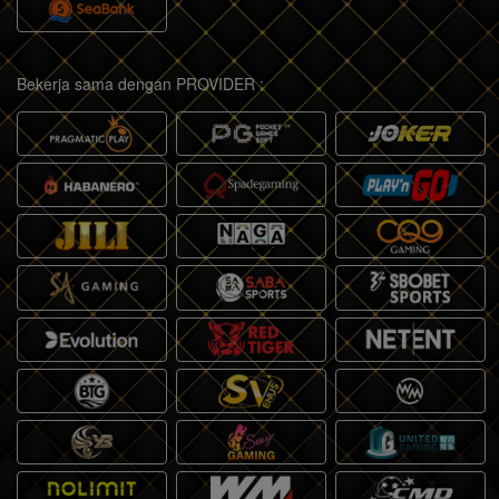
Bekerja sama dengan PROVIDER :