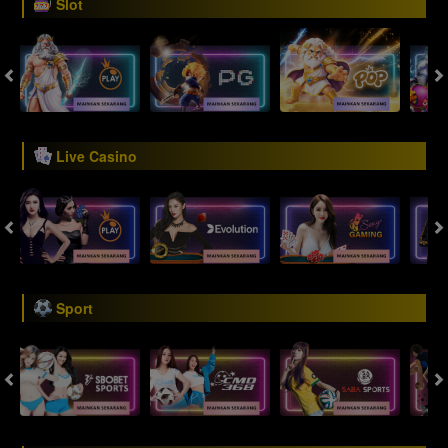
Slot
Live Casino
Sport