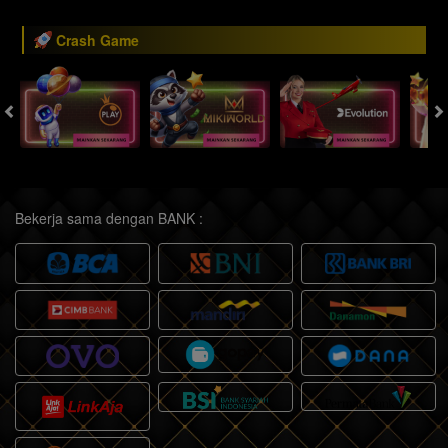
Crash Game
Bekerja sama dengan BANK :